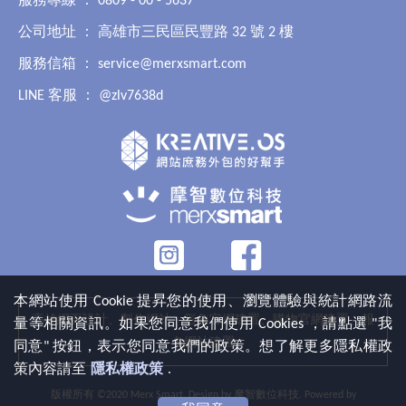
服務專線 ： 0809 - 00 - 5637
公司地址 ： 高雄市三民區民豐路 32 號 2 樓
服務信箱 ：
service@merxsmart.com
LINE 客服 ：
@zlv7638d
本網站使用 Cookie 提昇您的使用、瀏覽體驗與統計網路流
高雄網頁設計、製作網站、形象官網建置、購物官網建置、報
量等相關資訊。如果您同意我們使用 Cookies ，請點選 "我
名網站建置
同意" 按鈕，表示您同意我們的政策。想了解更多隱私權政
策內容請至
隱私權政策
.
版權所有 ©2020 Merx Smart. Design by
摩智數位科技
. Powered by