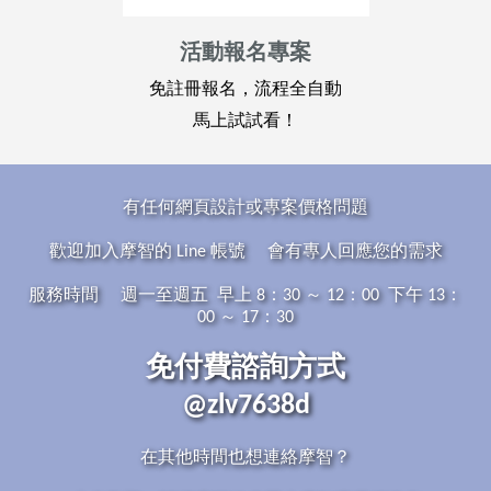
活動報名專案
免註冊報名，流程全自動
馬上試試看！
有任何網頁設計或專案價格問題
歡迎加入摩智的 Line 帳號 會有專人回應您的需求
服務時間 週一至週五 早上 8：30 ～ 12：00 下午 13：
00 ～ 17：30
免付費諮詢方式
@zlv7638d
在其他時間也想連絡摩智？