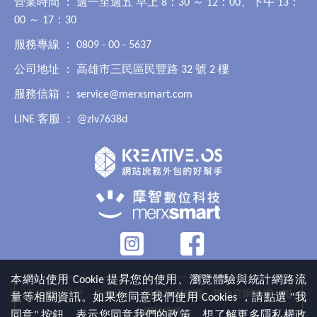
營業時間 ： 週一至週五 早上 8：30 ～ 12：00、下午 13：
00 ～ 17：30
服務專線 ： 0809 - 00 - 5637
公司地址 ： 高雄市三民區民豐路 32 號 2 樓
服務信箱 ：
service@merxsmart.com
LINE 客服 ：
@zlv7638d
本網站使用 Cookie 提昇您的使用、瀏覽體驗與統計網路流
高雄網頁設計、製作網站、形象官網建置、購物官網建置、報
量等相關資訊。如果您同意我們使用 Cookies ，請點選 "我
名網站建置
同意" 按鈕，表示您同意我們的政策。想了解更多隱私權政