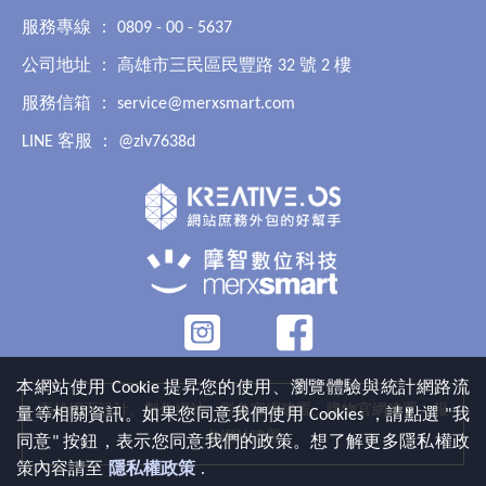
服務專線 ： 0809 - 00 - 5637
公司地址 ： 高雄市三民區民豐路 32 號 2 樓
服務信箱 ：
service@merxsmart.com
LINE 客服 ：
@zlv7638d
本網站使用 Cookie 提昇您的使用、瀏覽體驗與統計網路流
高雄網頁設計、製作網站、形象官網建置、購物官網建置、報
量等相關資訊。如果您同意我們使用 Cookies ，請點選 "我
名網站建置
同意" 按鈕，表示您同意我們的政策。想了解更多隱私權政
策內容請至
隱私權政策
.