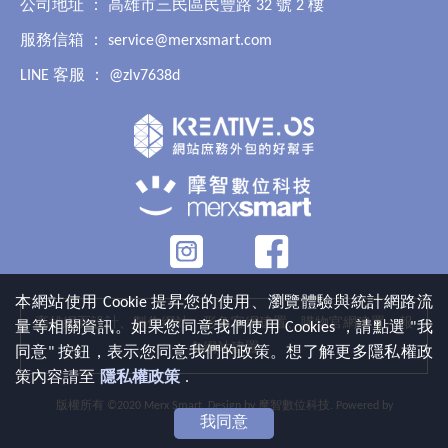
公司地址 ： 高雄市三民區民豐路 32 號 2 樓
服務信箱 ：
service@merxsmart.com
LINE 客服 ：
@zlv7638d
本網站使用 Cookie 提昇您的使用、瀏覽體驗與統計網路流
高雄網頁設計、製作網站、形象官網建置、購物官網建置、報
量等相關資訊。如果您同意我們使用 Cookies ，請點選 "我
名網站建置
同意" 按鈕，表示您同意我們的政策。想了解更多隱私權政
策內容請至
隱私權政策
.
版權所有 ©2020 Merx Smart. Design by
摩智數位科技
. Powered by
我同意
Xlog™
.