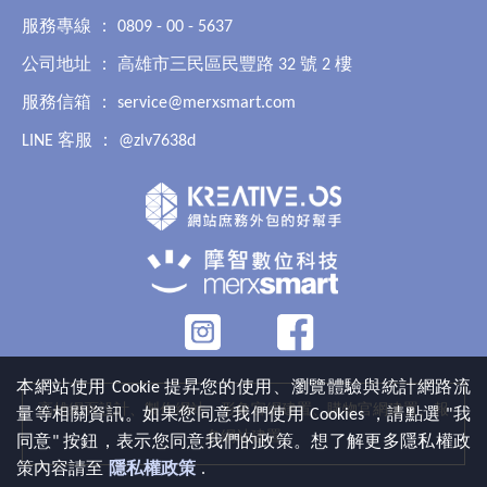
服務專線 ： 0809 - 00 - 5637
公司地址 ： 高雄市三民區民豐路 32 號 2 樓
服務信箱 ：
service@merxsmart.com
LINE 客服 ：
@zlv7638d
本網站使用 Cookie 提昇您的使用、瀏覽體驗與統計網路流
高雄網頁設計、製作網站、形象官網建置、購物官網建置、報
量等相關資訊。如果您同意我們使用 Cookies ，請點選 "我
名網站建置
同意" 按鈕，表示您同意我們的政策。想了解更多隱私權政
策內容請至
隱私權政策
.