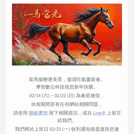
策馬揚鞭逐美景，揚眉吐氣慶新春。
摩智數位科技祝您新年快樂。
02/14 (六) ~ 02/22 (日) 為春節連假，
休假期間若有任何網站相關問題，
請使用
聯絡摩智
留下相關資訊，或在
Line@
上留言
給我們。
我們將於上班日 02/23 (一) 收到通知後盡速與您連